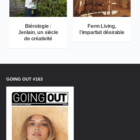
Biérologie :
Ferm Living,
Jenlain, un siècle
l’imparfait désirable
de créativité
GOING OUT #163