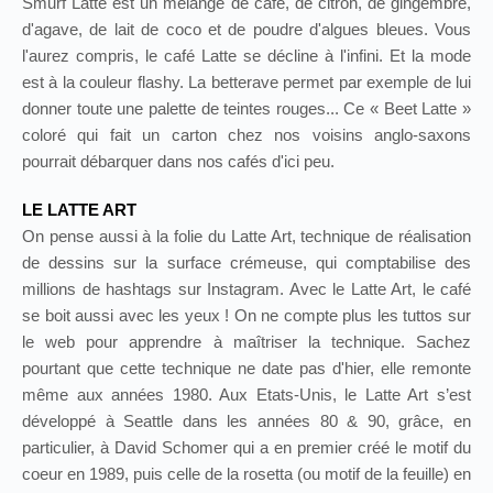
Smurf Latte est un mélange de café, de citron, de gingembre,
d'agave, de lait de coco et de poudre d'algues bleues. Vous
l'aurez compris, le café Latte se décline à l'infini. Et la mode
est à la couleur flashy. La betterave permet par exemple de lui
donner toute une palette de teintes rouges... Ce « Beet Latte »
coloré qui fait un carton chez nos voisins anglo-saxons
pourrait débarquer dans nos cafés d'ici peu.
LE LATTE ART
On pense aussi à la folie du Latte Art, technique de réalisation
de dessins sur la surface crémeuse, qui comptabilise des
millions de hashtags sur Instagram. Avec le Latte Art, le café
se boit aussi avec les yeux ! On ne compte plus les tuttos sur
le web pour apprendre à maîtriser la technique. Sachez
pourtant que cette technique ne date pas d'hier, elle remonte
même aux années 1980. Aux Etats-Unis, le Latte Art s’est
développé à Seattle dans les années 80 & 90, grâce, en
particulier, à David Schomer qui a en premier créé le motif du
coeur en 1989, puis celle de la rosetta (ou motif de la feuille) en